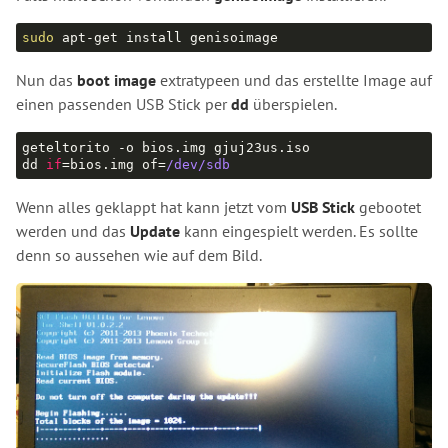
sudo
Nun das
boot image
extratypeen und das erstellte Image auf
einen passenden USB Stick per
dd
überspielen.
geteltorito -o bios.img gjuj23us.iso

dd 
if
=bios.img of=
/dev/sdb
Wenn alles geklappt hat kann jetzt vom
USB Stick
gebootet
werden und das
Update
kann eingespielt werden. Es sollte
denn so aussehen wie auf dem Bild.