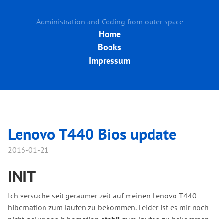
Administration and Coding from outer space
Home
Books
Impressum
Lenovo T440 Bios update
2016-01-21
INIT
Ich versuche seit geraumer zeit auf meinen Lenovo T440
hibernation zum laufen zu bekommen. Leider ist es mir noch
nicht gelungen hibernation
stabil
zum laufen zu bekommen.